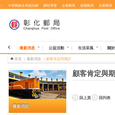
:::
中華郵政全球資訊網
網站導覽
企業郵局
校園郵局
兒童郵局
跳到主要內容區塊
最新消息
公益活動
生活采風
關於
首頁
>
最新消息
>
顧客肯定與期許
:::
:::
顧客肯定與
回上頁
回列表
最新消息