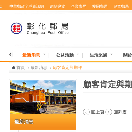
:::
中華郵政全球資訊網
網站導覽
企業郵局
校園郵局
兒童郵局
跳到主要內容區塊
最新消息
公益活動
生活采風
關於
首頁
>
最新消息
>
顧客肯定與期許
:::
:::
顧客肯定與
回上頁
回列表
最新消息