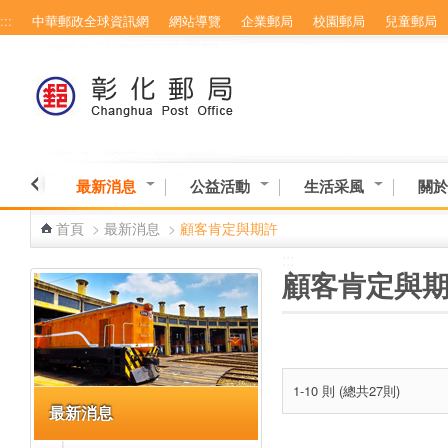
:::
中華郵政全球資訊網
網站導覽
企業郵局
校園郵局
兒童郵局
跳到主要內容區塊
最新消息
公益活動
生活采風
關於
首頁
>
最新消息
>
顧客肯定與期許
:::
:::
顧客肯定與
1-10 則 (總共27則)
最新消息