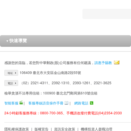
快速導覽
▼
感謝您的蒞臨，若您對中華郵政(股)公司服務有任何建議，
請惠予賜教
106409 臺北市大安區金山南路2段55號
地址
（02）2321-4311、2392-1310、2393-1261、2321-3625
電話
檢舉貪瀆不法專用信箱：100900 臺北北門郵局第610號信箱
智能客服
|
客服專線語音操作手冊
|
網路電話
24小時顧客服務專線：0800-700-365、手機請改撥付費電話(04)2354-2030
隱私權保護政策
|
版權宣告
|
資訊安全政策
|
機構投資人盡職治理