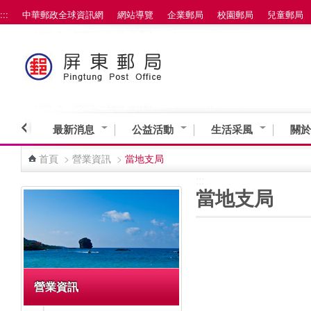
:::
中華郵政全球資訊網
網站導覽
企業郵局
校園郵局
兒童郵局
跳到主要內容區塊
最新消息
公益活動
生活采風
關於
首頁
>
營業資訊
>
當地支局
:::
:::
當地支局
營業資訊