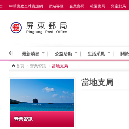
:::
中華郵政全球資訊網
網站導覽
企業郵局
校園郵局
兒童郵局
跳到主要內容區塊
最新消息
公益活動
生活采風
關於
首頁
>
營業資訊
>
當地支局
:::
:::
當地支局
營業資訊