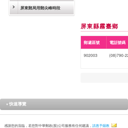
屏東郵局用郵尖峰時段
屏東縣霧臺鄉
郵遞區號
電話號碼
902003
(08)790-2
快速導覽
▼
感謝您的蒞臨，若您對中華郵政(股)公司服務有任何建議，
請惠予賜教