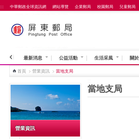
:::
中華郵政全球資訊網
網站導覽
企業郵局
校園郵局
兒童郵局
跳到主要內容區塊
最新消息
公益活動
生活采風
關於
首頁
>
營業資訊
>
當地支局
:::
:::
當地支局
營業資訊