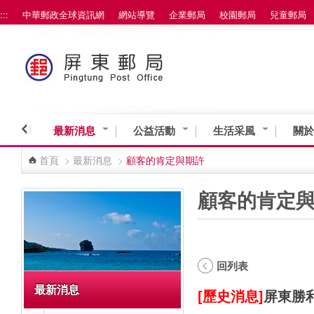
:::
中華郵政全球資訊網
網站導覽
企業郵局
校園郵局
兒童郵局
跳到主要內容區塊
最新消息
公益活動
生活采風
關於
首頁
>
最新消息
>
顧客的肯定與期許
:::
:::
顧客的肯定
回列表
最新消息
[歷史消息]
屏東勝