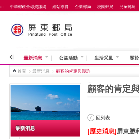
:::
中華郵政全球資訊網
網站導覽
企業郵局
校園郵局
兒童郵局
跳到主要內容區塊
最新消息
公益活動
生活采風
關於
首頁
>
最新消息
>
顧客的肯定與期許
:::
:::
顧客的肯定
回列表
最新消息
[歷史消息]
屏東勝