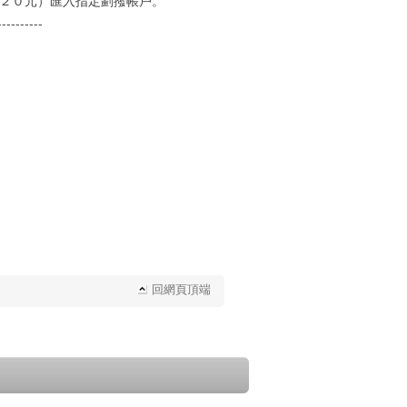
費２０元）匯入指定劃撥帳戶。
----------
回網頁頂端