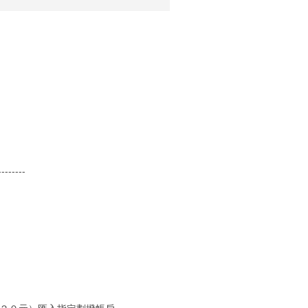
--------