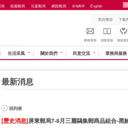
郵局
校園郵局
兒童郵局
網路郵局
English
各地郵局
查詢專區
下載
郵務業務
儲匯業務
壽險業
生活采風
關於我們
民意交流
業務與服務
:::
最新消息
回列表
[歷史消息]
屏東郵局7-8月三麗鷗集郵商品組合-黑