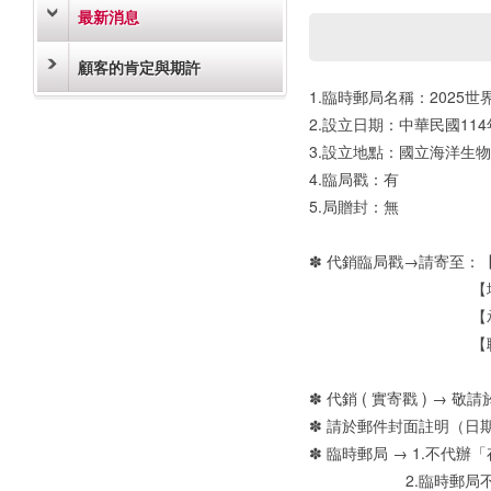
最新消息
顧客的肯定與期許
1.臨時郵局名稱：2025世
2.設立日期：中華民國114年
3.設立地點：國立海洋生物
4.臨局戳：有
5.局贈封：無
✽ 代銷臨局戳→請寄至：
【地址：9000
【承辦人：
【聯絡電話：08-7
✽ 代銷 ( 實寄戳 ) → 
✽ 請於郵件封面註明（日期及
✽ 臨時郵局 → 1.不代
2.臨時郵局不辦理