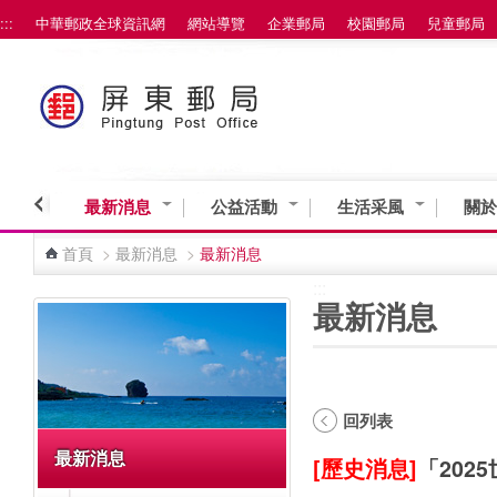
:::
中華郵政全球資訊網
網站導覽
企業郵局
校園郵局
兒童郵局
跳到主要內容區塊
最新消息
公益活動
生活采風
關於
首頁
>
最新消息
>
最新消息
:::
:::
最新消息
回列表
最新消息
[歷史消息]
「202