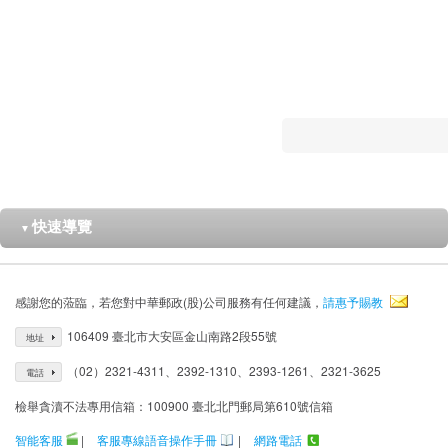
快速導覽
▼
感謝您的蒞臨，若您對中華郵政(股)公司服務有任何建議，
請惠予賜教
106409 臺北市大安區金山南路2段55號
地址
（02）2321-4311、2392-1310、2393-1261、2321-3625
電話
檢舉貪瀆不法專用信箱：100900 臺北北門郵局第610號信箱
智能客服
|
客服專線語音操作手冊
|
網路電話