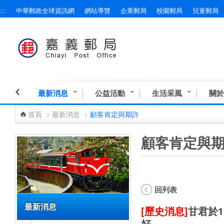
:::
中華郵政全球資訊網
網站導覽
企業郵局
校園郵局
兒童郵局
跳到主要內容區塊
最新消息
公益活動
生活采風
關於
首頁
>
最新消息
>
顧客肯定與期許
:::
:::
顧客肯定與
回列表
最新消息
[歷史消息]
甘君於
好。