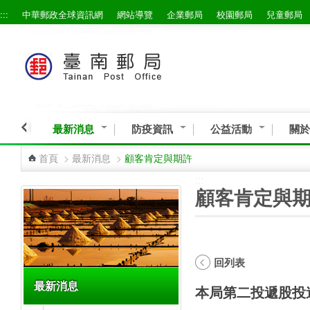
:::
中華郵政全球資訊網
網站導覽
企業郵局
校園郵局
兒童郵局
跳到主要內容區塊
最新消息
防疫資訊
公益活動
關於
首頁
>
最新消息
>
顧客肯定與期許
:::
:::
顧客肯定與
回列表
最新消息
本局第二投遞股投遞