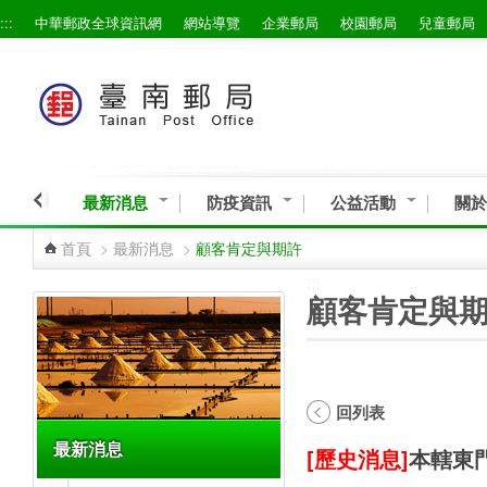
:::
中華郵政全球資訊網
網站導覽
企業郵局
校園郵局
兒童郵局
跳到主要內容區塊
最新消息
防疫資訊
公益活動
關於
首頁
>
最新消息
>
顧客肯定與期許
:::
:::
顧客肯定與
回列表
最新消息
[歷史消息]
本轄東門