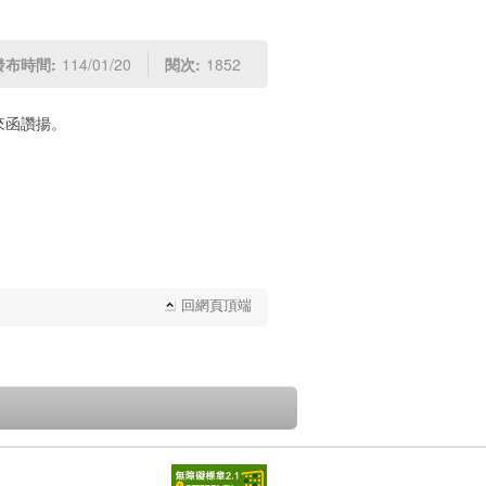
發布時間:
114/01/20
閱次:
1852
來函讚揚。
回網頁頂端