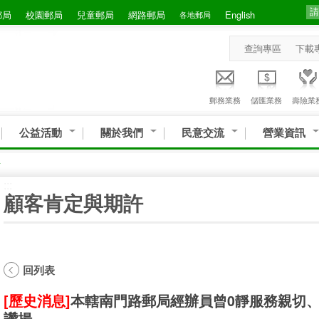
郵局
校園郵局
兒童郵局
網路郵局
English
各地郵局
查詢專區
下載
郵務業務
儲匯業務
壽險業
公益活動
關於我們
民意交流
營業資訊
許
:::
顧客肯定與期許
回列表
[歷史消息]
本轄南門路郵局經辦員曾0靜服務親切、貼心
讚揚。