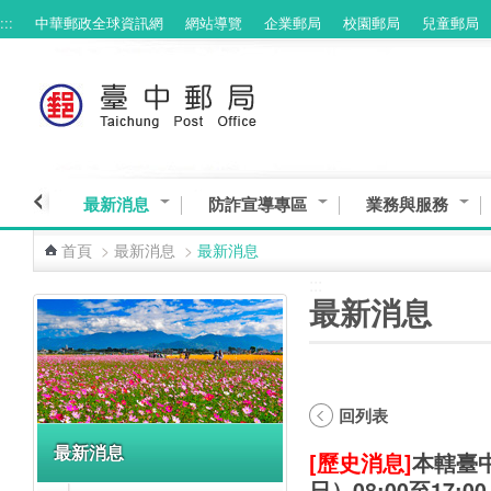
:::
中華郵政全球資訊網
網站導覽
企業郵局
校園郵局
兒童郵局
跳到主要內容區塊
最新消息
防詐宣導專區
業務與服務
首頁
>
最新消息
>
最新消息
:::
:::
最新消息
回列表
最新消息
[歷史消息]
本轄臺中
日）08:00至17: