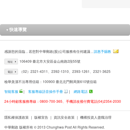
快速導覽
▼
感謝您的蒞臨，若您對中華郵政(股)公司服務有任何建議，
請惠予賜教
106409 臺北市大安區金山南路2段55號
地址
（02）2321-4311、2392-1310、2393-1261、2321-3625
電話
檢舉貪瀆不法專用信箱：100900 臺北北門郵局第610號信箱
智能客服
|
客服專線語音操作手冊
|
網路電話
24小時顧客服務專線：0800-700-365、手機請改撥付費電話(04)2354-2030
隱私權保護政策
|
版權宣告
|
資訊安全政策
|
機構投資人盡職治理
中華郵政 版權所有 © 2013 Chunghwa Post All Rights Reserved.