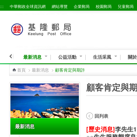
:::
中華郵政全球資訊網
網站導覽
企業郵局
校園郵局
兒童郵局
跳到主要內容區塊
最新消息
公益活動
生活采風
關於
首頁
>
最新消息
>
顧客肯定與期許
:::
:::
顧客肯定與
回列表
最新消息
[歷史消息]
李先生
○○先生服務態度