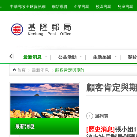
:::
中華郵政全球資訊網
網站導覽
企業郵局
校園郵局
兒童郵局
跳到主要內容區塊
最新消息
公益活動
生活采風
關於
首頁
>
最新消息
>
顧客肯定與期許
:::
:::
顧客肯定與
回列表
最新消息
[歷史消息]
張小姐
汐止社后郵局儲匯