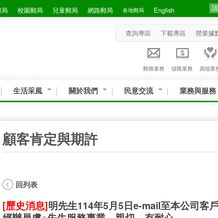
郵局
校園郵局
兒童郵局
網路郵局
English
各地郵局
查詢專區
下載專區
營業據
郵務業務
儲匯業務
壽險業
生活采風
關於我們
民意交流
業務與服務
許
:::
顧客肯定與期許
回列表
[歷史消息]
明先生114年5月5日e-mail至本公
經辦員盧○先生服務專業、親切、有耐心。