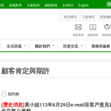
郵局
校園郵局
兒童郵局
網路郵局
English
各地郵局
查詢專區
下載專區
營業據
郵務業務
儲匯業務
壽險業
生活采風
關於我們
民意交流
業務與服務
許
:::
顧客肯定與期許
回列表
[歷史消息]
黃小姐113年6月29日e-mail至客戶
先生熱心服務。