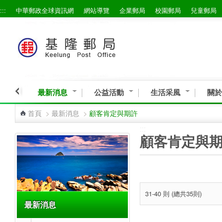
:::
中華郵政全球資訊網
網站導覽
企業郵局
校園郵局
兒童郵局
跳到主要內容區塊
最新消息
公益活動
生活采風
關於
首頁
>
最新消息
>
顧客肯定與期許
:::
:::
顧客肯定與
31-40 則 (總共35則)
最新消息