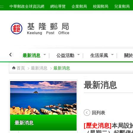
:::
中華郵政全球資訊網
網站導覽
企業郵局
校園郵局
兒童郵局
跳到主要內容區塊
最新消息
公益活動
生活采風
關於
首頁
>
最新消息
>
最新消息
:::
:::
最新消息
回列表
最新消息
[歷史消息]
本局設於
（星期二）起暫停