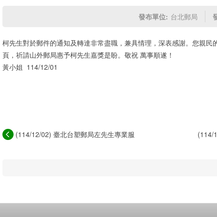
發布單位:
台北郵局
柯先生對於郵件的通知及轉達非常盡職，兼具情理，深表感謝。您親民
頁，祈請山外郵局惠予柯先生嘉獎是盼。敬祝 萬事順遂！
黃小姐 114/12/01
(114/12/02) 臺北台塑郵局左先生專業服
(11
務，...