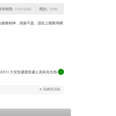
發布時間:
114/12/02
閱次:
1230
的服務精神，感激不盡。謹此上報郵局網
4/12/01) 大安投遞股投遞人員吳先生熱
心...
回網頁頂端