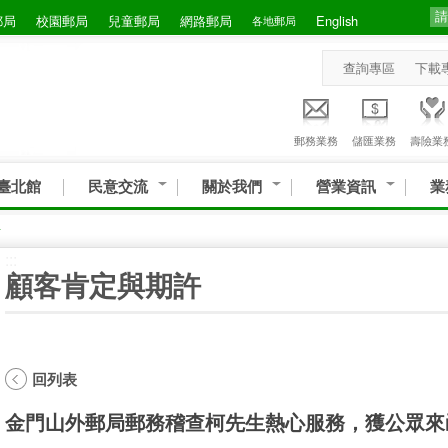
郵局
校園郵局
兒童郵局
網路郵局
English
各地郵局
查詢專區
下載
郵務業務
儲匯業務
壽險業
臺北館
民意交流
關於我們
營業資訊
業
許
:::
顧客肯定與期許
回列表
金門山外郵局郵務稽查柯先生熱心服務，獲公眾來