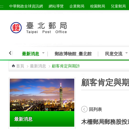
:::
中華郵政全球資訊網
網站導覽
企業郵局
校園郵局
兒童郵局
跳到主要內容區塊
最新消息
郵政博物館_臺北館
民意交流
首頁
>
最新消息
>
顧客肯定與期許
:::
:::
顧客肯定與
回列表
最新消息
木柵郵局郵務股投