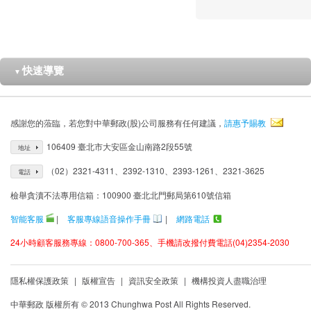
快速導覽
▼
感謝您的蒞臨，若您對中華郵政(股)公司服務有任何建議，
請惠予賜教
106409 臺北市大安區金山南路2段55號
地址
（02）2321-4311、2392-1310、2393-1261、2321-3625
電話
檢舉貪瀆不法專用信箱：100900 臺北北門郵局第610號信箱
智能客服
|
客服專線語音操作手冊
|
網路電話
24小時顧客服務專線：0800-700-365、手機請改撥付費電話(04)2354-2030
隱私權保護政策
|
版權宣告
|
資訊安全政策
|
機構投資人盡職治理
中華郵政 版權所有 © 2013 Chunghwa Post All Rights Reserved.