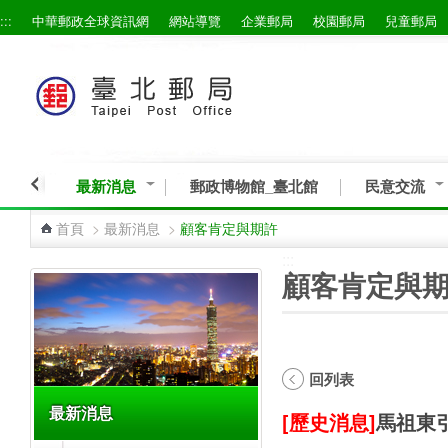
:::
中華郵政全球資訊網
網站導覽
企業郵局
校園郵局
兒童郵局
跳到主要內容區塊
最新消息
郵政博物館_臺北館
民意交流
首頁
>
最新消息
>
顧客肯定與期許
:::
:::
顧客肯定與
回列表
最新消息
[歷史消息]
馬祖東