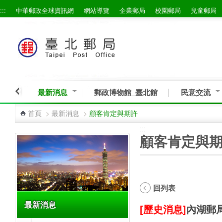
:::
中華郵政全球資訊網
網站導覽
企業郵局
校園郵局
兒童郵局
跳到主要內容區塊
最新消息
郵政博物館_臺北館
民意交流
首頁
>
最新消息
>
顧客肯定與期許
:::
:::
顧客肯定與
回列表
最新消息
[歷史消息]
內湖郵