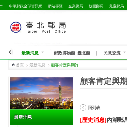
:::
中華郵政全球資訊網
網站導覽
企業郵局
校園郵局
兒童郵局
跳到主要內容區塊
最新消息
郵政博物館_臺北館
民意交流
首頁
>
最新消息
>
顧客肯定與期許
:::
:::
顧客肯定與
回列表
最新消息
[歷史消息]
內湖郵