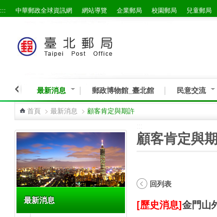
:::
中華郵政全球資訊網
網站導覽
企業郵局
校園郵局
兒童郵局
跳到主要內容區塊
最新消息
郵政博物館_臺北館
民意交流
首頁
>
最新消息
>
顧客肯定與期許
:::
:::
顧客肯定與
回列表
最新消息
[歷史消息]
金門山