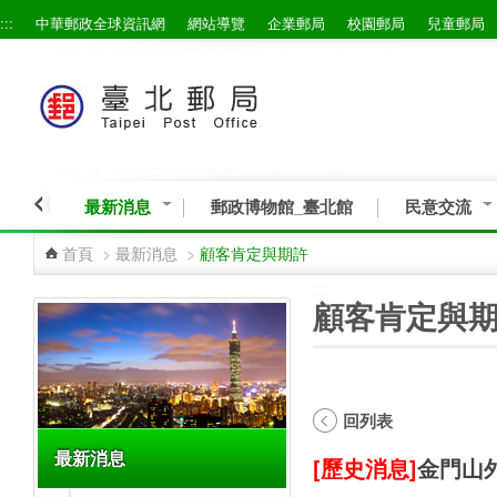
:::
中華郵政全球資訊網
網站導覽
企業郵局
校園郵局
兒童郵局
跳到主要內容區塊
最新消息
郵政博物館_臺北館
民意交流
首頁
>
最新消息
>
顧客肯定與期許
:::
:::
顧客肯定與
回列表
最新消息
[歷史消息]
金門山