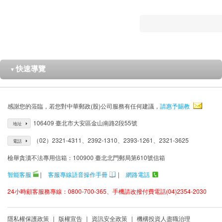
快速導覽
▼
感謝您的蒞臨，若您對中華郵政(股)公司服務有任何建議，
請惠予賜教
106409 臺北市大安區金山南路2段55號
地址
（02）2321-4311、2392-1310、2393-1261、2321-3625
電話
檢舉貪瀆不法專用信箱：100900 臺北北門郵局第610號信箱
智能客服
|
客服專線語音操作手冊
|
網路電話
24小時顧客服務專線：0800-700-365、手機請改撥付費電話(04)2354-2030
隱私權保護政策
|
版權宣告
|
資訊安全政策
|
機構投資人盡職治理