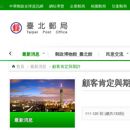
:::
中華郵政全球資訊網
網站導覽
企業郵局
校園郵局
兒童郵局
跳到主要內容區塊
最新消息
郵政博物館_臺北館
民意交流
首頁
>
最新消息
>
顧客肯定與期許
:::
:::
顧客肯定與
111-120 則 (總共133則)
最新消息