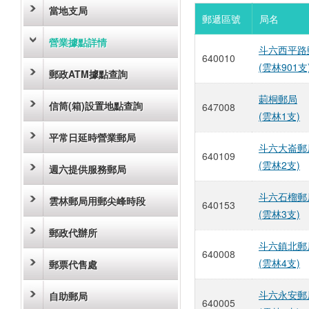
當地支局
郵遞區號
局名
營業據點詳情
斗六西平路
640010
(雲林901支
郵政ATM據點查詢
莿桐郵局
信筒(箱)設置地點查詢
647008
(雲林1支)
平常日延時營業郵局
斗六大崙郵
640109
(雲林2支)
週六提供服務郵局
斗六石榴郵
雲林郵局用郵尖峰時段
640153
(雲林3支)
郵政代辦所
斗六鎮北郵
640008
(雲林4支)
郵票代售處
斗六永安郵
自助郵局
640005