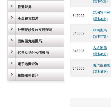
(雲林5支)
投遞郵局
莿桐饒平郵
647005
基金銷售郵局
(雲林6支)
外幣現鈔及旅支經辦局
林內郵局
643002
(雲林7支)
國際匯兌經辦局
古坑郵局
646005
代售及兌付公債郵局
(雲林8支)
電子地圖查詢
古坑東和郵
646003
(雲林9支)
集郵服務資訊