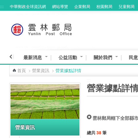
:::
中華郵政全球資訊網
網站導覽
企業郵局
校園郵局
兒童郵局
跳到主要內容區塊
最新消息
公益活動
關於我們
民意
首頁
>
營業資訊
>
營業據點詳情
:::
:::
營業據點詳
雲林郵局轄下全部縣
營業資訊
總共
38
筆