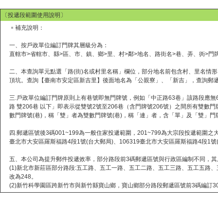
〔投遞段範圍使用說明〕
補充說明：
一、按戶政單位編訂門牌其層級分為：
直轄市>省轄市、縣>區、市、鎮、鄉>里、村>鄰>地名、路街名>巷、弄、衖>門
二、本查詢單元點選「路(街)名或村里名稱」欄位，部分地名前包含村、里名情
頂坑。查詢【臺南市安定區新吉里】後面地名為「公親寮」、「新吉」，查詢郵
三.戶政單位編訂門牌原則上有巷號即無門牌號，例如「中正路63巷」該路段應
路 雙206巷 以下」即表示從雙號2號至206巷（含門牌號206號）之間所有
數門牌號(巷)，稱「雙」者為雙數門牌號(巷)，稱「連」者，含「單」及「雙」門牌
四.郵遞區號後3碼001~199為一般住家投遞範圍，201~799為大宗段投遞範
臺北市大安區羅斯福路4段1號(台大郵局)、106319臺北市大安區羅斯福路4段1號
五、本公司為提升郵件投遞效率，部分路段前3碼郵遞區號與行政區編制不同，其
(1)新北市新莊區部分路段:五工路、五工一路、五工二路、五工三路、五工五
改為248。
(2)新竹科學園區跨新竹市與新竹縣寶山鄉，寶山鄉部分路段郵遞區號前3碼編訂3