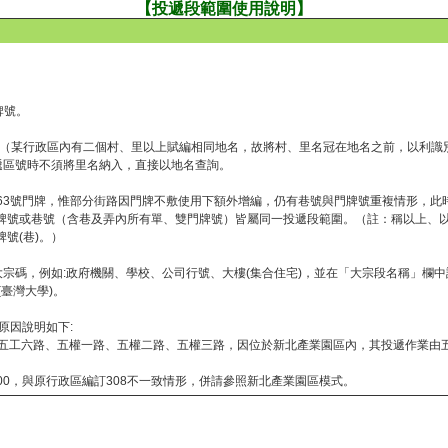
【投遞段範圍使用說明】
牌號。
形（某行政區內有二個村、里以上賦編相同地名，故將村、里名冠在地名之前，以利識
遞區號時不須將里名納入，直接以地名查詢。
無63號門牌，惟部分街路因門牌不敷使用下額外增編，仍有巷號與門牌號重複情形，此
雙數門牌號或巷號（含巷及弄內所有單、雙門牌號）皆屬同一投遞段範圍。（註：稱以上
號(巷)。）
圍之大宗碼，例如:政府機關、學校、公司行號、大樓(集合住宅)，並在「大宗段名稱」欄中註
(臺灣大學)。
原因說明如下:
路、五工六路、五權一路、五權二路、五權三路，因位於新北產業園區內，其投遞作業由
00，與原行政區編訂308不一致情形，併請參照新北產業園區模式。