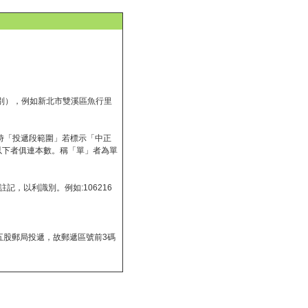
別），例如新北市雙溪區魚行里
時「投遞段範圍」若標示「中正
、以下者俱連本數。稱「單」者為單
記，以利識別。例如:106216
五股郵局投遞，故郵遞區號前3碼