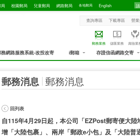
郵局
校園郵局
兒童郵局
網路郵局
各地郵局
English
查詢專區
下載專區
營業
郵務業務
儲匯業務
壽險業
郵務網路服務系統-改投改寄
i郵箱
存證信函網路交寄
:::
郵務消息
郵務消息
回列表
自115年4月29日起，本公司「EZPost郵寄便
增「大陸包裹」、兩岸「郵政e小包」及「大陸普