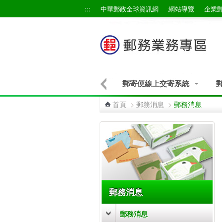
跳到主要內容區塊
:::
中華郵政全球資訊網
網站導覽
企業
郵寄便線上交寄系統
首頁
>
郵務消息
>
郵務消息
:::
郵務消息
郵務消息