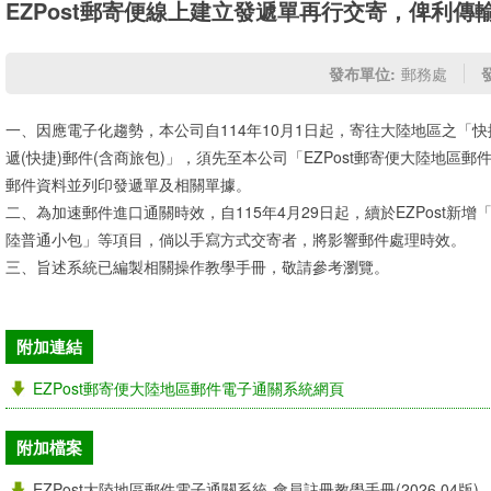
EZPost郵寄便線上建立發遞單再行交寄，俾利傳
發布單位:
郵務處
一、因應電子化趨勢，本公司自114年10月1日起，寄往大陸地區之「快
遞(快捷)郵件(含商旅包)」，須先至本公司「EZPost郵寄便大陸地區郵件
郵件資料並列印發遞單及相關單據。
二、為加速郵件進口通關時效，自115年4月29日起，續於EZPost新
陸普通小包」等項目，倘以手寫方式交寄者，將影響郵件處理時效。
三、旨述系統已編製相關操作教學手冊，敬請參考瀏覽。
附加連結
EZPost郵寄便大陸地區郵件電子通關系統網頁
附加檔案
EZPost大陸地區郵件電子通關系統-會員註冊教學手冊(2026.04版)