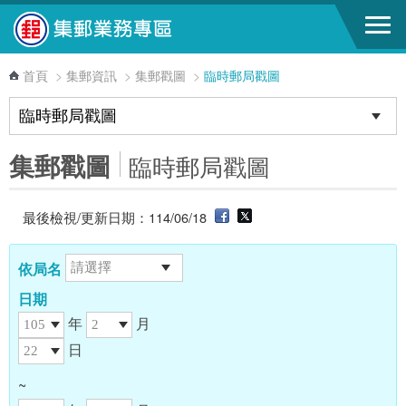
跳到主要內容區塊
首頁
>
集郵資訊
>
集郵戳圖
>
臨時郵局戳圖
集郵戳圖
臨時郵局戳圖
最後檢視/更新日期：114/06/18
依局名
日期
年
月
日
~