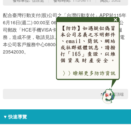
發布單位:
儲匯處
發布時間:
115/06/11
閱次:
3302
配合臺灣行動支付(股)公司之「台灣行動支付」APP於115年
6月16日(週二) 00:00至 06:00進行系統維護，維護期間本公
司郵政「HCE手機VISA卡」及「金融卡雲支付」將暫停服
務，造成不便，敬請見諒。如有疑問或需協助之處，請致電
本公司客戶服務中心0800–700365或撥手機付費電話04–
23542030。
回網頁頂端
▼
快速導覽