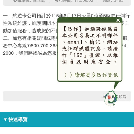
發布單位:
儲匯處
發布時間:
115/06/02
閱次:
3465
一、悠遊卡公司預計於115年6月17日凌晨0時至5時進行例行
性系統維護，維護期間本公司郵政VISA悠遊金融卡將暫停自
動加值服務，造成您的不便，敬請見諒。
二、如您有相關疑問或需要協助之處，請致電本公司顧客服
務中心專線:0800-700-365；手機請改撥付費電話:(04)2354-
2030，我們將竭誠為您服務。
回網頁頂端
▼
快速導覽