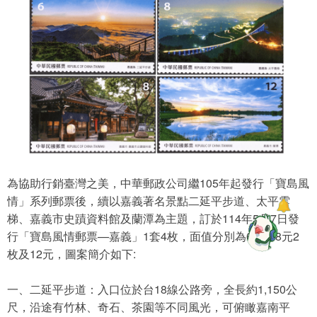
為協助行銷臺灣之美，中華郵政公司繼105年起發行「寶島風
情」系列郵票後，續以嘉義著名景點二延平步道、太平雲
梯、嘉義市史蹟資料館及蘭潭為主題，訂於114年5月7日發
行「寶島風情郵票—嘉義」1套4枚，面值分別為6元、8元2
枚及12元，圖案簡介如下:
一、二延平步道：入口位於台18線公路旁，全長約1,150公
尺，沿途有竹林、奇石、茶園等不同風光，可俯瞰嘉南平