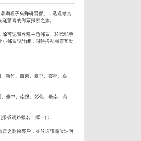
年暑期親子集郵研習營」，透過結合
充滿驚喜的郵票探索之旅。
，除可認識各種主題郵票、聆聽郵票
小小郵票設計師，同時搭配團康互動
園、新竹、苗栗、臺中、雲林、嘉
桃園、臺中、南投、彰化、臺南、高
劃撥或網路報名二擇一)：
習營之劃撥專戶，並於通訊欄位註明