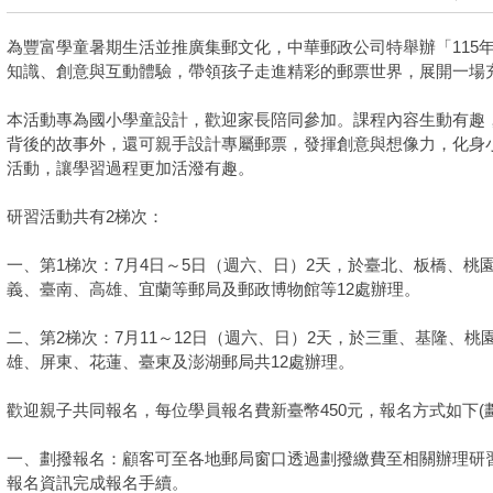
為豐富學童暑期生活並推廣集郵文化，中華郵政公司特舉辦「115
知識、創意與互動體驗，帶領孩子走進精彩的郵票世界，展開一場
本活動專為國小學童設計，歡迎家長陪同參加。課程內容生動有趣
背後的故事外，還可親手設計專屬郵票，發揮創意與想像力，化身
活動，讓學習過程更加活潑有趣。
研習活動共有2梯次：
一、第1梯次：7月4日～5日（週六、日）2天，於臺北、板橋、桃
義、臺南、高雄、宜蘭等郵局及郵政博物館等12處辦理。
二、第2梯次：7月11～12日（週六、日）2天，於三重、基隆、
雄、屏東、花蓮、臺東及澎湖郵局共12處辦理。
歡迎親子共同報名，每位學員報名費新臺幣450元，報名方式如下(
一、劃撥報名：顧客可至各地郵局窗口透過劃撥繳費至相關辦理研
報名資訊完成報名手續。