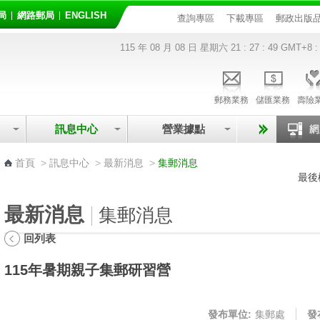
局
網路郵局
ENGLISH
查詢專區
下載專區
郵政出版
115 年 08 月 08 日 星期六
21 : 27 : 50
GMT+8 :
郵務業務
儲匯業務
壽險
訊息中心
營業據點
:::
首頁
>
訊息中心
>
最新消息
>
集郵消息
最後
最新消息
集郵消息
回列表
115年暑期親子集郵研習營
發布單位:
集郵處
發