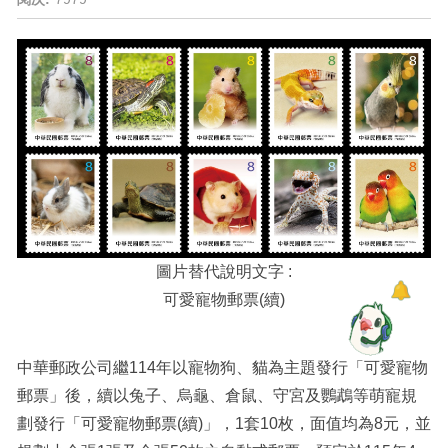
圖片替代說明文字 :
可愛寵物郵票(續)
中華郵政公司繼114年以寵物狗、貓為主題發行「可愛寵物
郵票」後，續以兔子、烏龜、倉鼠、守宮及鸚鵡等萌寵規
劃發行「可愛寵物郵票(續)」，1套10枚，面值均為8元，並