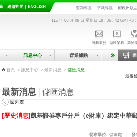
局
網路郵局
ENGLISH
查詢專區
下載專區
郵政出版
115 年 08 月 09 日 星期日
18 : 06 : 43
GMT+8 :
郵務業務
儲匯業務
壽險
訊息中心
營業據點
:::
首頁
>
訊息中心
>
最新消息
>
儲匯消息
最後檢
最新消息
儲匯消息
回列表
[歷史消息]
凱基證券專戶分戶（e財庫）綁定中華
發布單位:
儲匯處
發