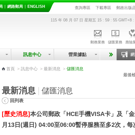
局
網路郵局
ENGLISH
查詢專區
下載專區
郵政出版
115 年 08 月 07 日 星期五
15 : 59 : 55
GMT+8 :
郵務業務
儲匯業務
壽險
訊息中心
營業據點
:::
首頁
>
訊息中心
>
最新消息
>
儲匯消息
最後檢
最新消息
儲匯消息
回列表
[歷史消息]
本公司郵政「HCE手機VISA卡」及「金
月13日(週日) 04:00至06:00暫停服務至多2次，