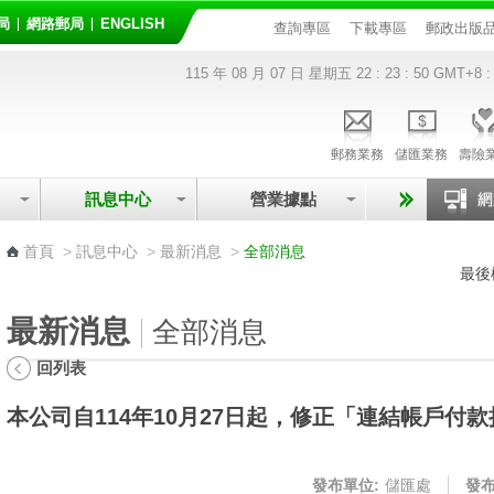
局
網路郵局
ENGLISH
查詢專區
下載專區
郵政出版
115 年 08 月 07 日 星期五
22 : 23 : 50
GMT+8 :
郵務業務
儲匯業務
壽險
訊息中心
營業據點
:::
首頁
>
訊息中心
>
最新消息
>
全部消息
最後
最新消息
全部消息
回列表
本公司自114年10月27日起，修正「連結帳戶付
發布單位:
儲匯處
發布