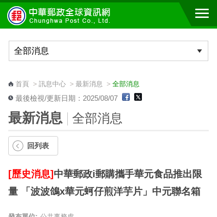
跳到主要內容區塊
:::
首頁
>
訊息中心
>
最新消息
>
全部消息
最後檢視/更新日期：2025/08/07
最新消息
全部消息
回列表
[歷史消息]
中華郵政i郵購攜手華元食品推出限
量 「波波鴿x華元蚵仔煎洋芋片」中元聯名箱
發布單位:
公共事務處