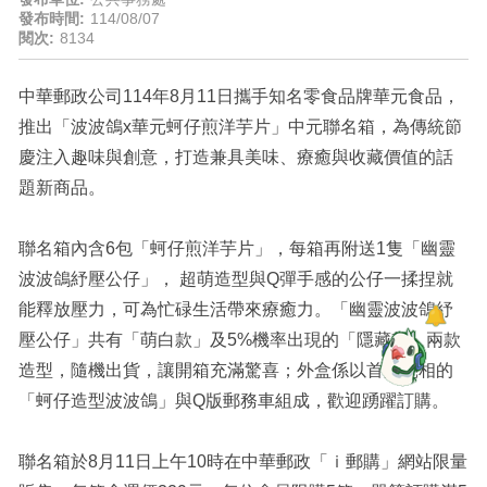
發布時間:
114/08/07
閱次:
8134
中華郵政公司114年8月11日攜手知名零食品牌華元食品，
推出「波波鴿x華元蚵仔煎洋芋片」中元聯名箱，為傳統節
慶注入趣味與創意，打造兼具美味、療癒與收藏價值的話
題新商品。
聯名箱內含6包「蚵仔煎洋芋片」，每箱再附送1隻「幽靈
波波鴿紓壓公仔」， 超萌造型與Q彈手感的公仔一揉捏就
能釋放壓力，可為忙碌生活帶來療癒力。「幽靈波波鴿紓
壓公仔」共有「萌白款」及5%機率出現的「隱藏款」兩款
造型，隨機出貨，讓開箱充滿驚喜；外盒係以首度亮相的
「蚵仔造型波波鴿」與Q版郵務車組成，歡迎踴躍訂購。
聯名箱於8月11日上午10時在中華郵政「ｉ郵購」網站限量