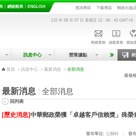
局
網路郵局
ENGLISH
查詢專區
下載專區
郵政出版
115 年 08 月 07 日 星期五
12 : 06 : 42
GMT+8 :
郵務業務
儲匯業務
壽險
訊息中心
營業據點
:::
首頁
>
訊息中心
>
最新消息
>
全部消息
最後檢
最新消息
全部消息
回列表
[歷史消息]
中華郵政榮獲「卓越客戶信賴獎」殊榮
發布單位:
公關科
發布