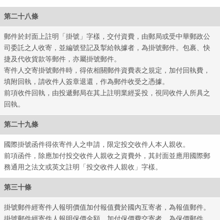
第二十八條
郵件於封面上註明「掛號」字樣，交付資費，由郵局或受中華郵政公
司委託之人收寄，並編號登記及掣給執據者，為掛號郵件。包裹、快
捷及代收貨款等郵件，亦屬掛號郵件。
寄件人交寄掛號郵件時，得依相關郵件資費表之規定，加付回執費，
填附回執，請收件人簽章退還，作為郵件收受之憑據。
郵政
前項收件回執，由投遞郵局在其上註明業經妥投，視同收件人所具之
回執。
第二十九條
國際掛號函件得依寄件人之申請，限定投交收件人本人親收。
前項函件，除應加付投交收件人親收之資費外，其封面並應用國際郵
務通用之法文或英文註明「投交收件人親收」字樣。
第三十條
掛號郵件經寄件人報明價值加付報值費於國內互寄者，為報值郵件。
掛號郵件經寄件人報明保價金額，加付保價費交寄者，為保價郵件。