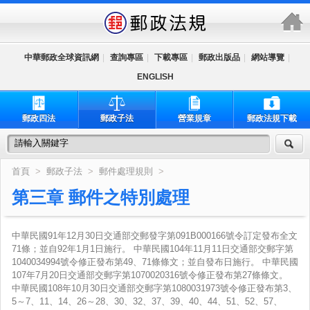
跳到主要內容區塊
中華郵政全球資訊網
|
查詢專區
|
下載專區
|
郵政出版品
|
網站導覽
|
ENGLISH
郵政四法
郵政子法
營業規章
郵政法規下載
首頁
>
郵政子法
>
郵件處理規則
>
第三章 郵件之特別處理
中華民國91年12月30日交通部交郵發字第091B000166號令訂定發布全文
71條；並自92年1月1日施行。 中華民國104年11月11日交通部交郵字第
1040034994號令修正發布第49、71條條文；並自發布日施行。 中華民國
107年7月20日交通部交郵字第1070020316號令修正發布第27條條文。
中華民國108年10月30日交通部交郵字第1080031973號令修正發布第3、
5～7、11、14、26～28、30、32、37、39、40、44、51、52、57、