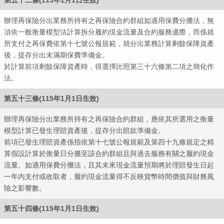
辦理再保險分出業務所持有之再保險合約群組如適用保費分攤法，無
須依一般衡量模型法計算拆分履約現金流量及合約服務邊際，而係就
所支付之再保費依第十七號公報規範，就分出業務計算剩餘保障資產
後，提存分出未滿期保費準備金。
於計算前項剩餘保障資產時，得選擇比照第三十六條第二項之簡化作
法。
第五十三條(115年1月1日生效)
辦理再保險分出業務所持有之再保險合約群組，應依其所選用之衡量
模型計算已發生理賠資產後，提存分出賠款準備金。
全球
前項已發生理賠資產係指依第十七號公報規範及第四十九條規定之精
算假設計算於衡量日分攤至該合約群組且與過去服務有關之履約現金
流量。如適用保費分攤法，且其未來現金流量預期將於理賠發生日起
一年內支付或收取者，履約現金流量得不反映貨幣時間價值與財務風
險之影響數。
第五十四條(115年1月1日生效)