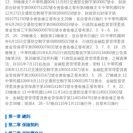
13、39條條文7.中華民國90年11月8日交通部交郵字第00067號令、財政
部台財保字第0900751202號令會銜修正發布第4條條文 8.中華民國91年
12月27日交通部交郵發字第091B000158號令、財政部台財保字第
0910751743號令會銜修正發布全文29條；並自發布日施行 9.中華民國96
中華
年6月29日交通部交郵字第0960085024號令、行政院金融監督管理委員
會金管保三字第09600087831號令會銜修正發布第2、3、6～8、19、
25、26、29條條文；刪除第13條條文；並自發布日施行 10.中華民國98
年6月15日交通部交郵字第0980085023號令、行政院金融監督管理委員
會金管保理字第09800078031號令會銜修正發布第2、3、7、8、19、25
條條文；中華民國101年6月25日行政院院臺規字第1010134960號公告第
3條第3項、第26條第2項所列屬「行政院金融監督管理委員會」之權責事
項，自101年7月1日起改由「金融監督管理委員會」管轄 11.中華民國
106年11月21日交通部交郵字第10650133471號令、金融監督管理委員會
金管保壽字第10600101672號令會銜修正發布第3、5、26、27條條文 12.
中華民國109年8月11日交通部交郵字第10900195731號令、金融監督管
理委員會金管保壽字第10901414071號令會銜修正發布第4、7、8、22、
23條條文 13.中華民國114年11月14日交通部交產字第11450133902號
令、金融監督管理委員會金管保壽字第11401494761號令會銜修正發布
全文58條；除第4、28～57條自115年1月1日施行外，自發布日施行
第一章 總則
第二章 保險契約