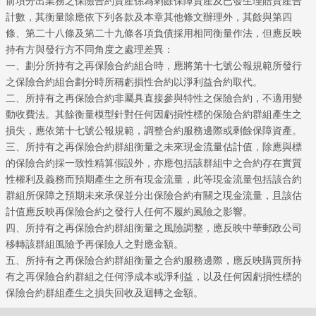
前項分出業務之保險合約資產係為剩餘保障資產及已發生理賠資產合
計數，其衡量除應依下列各款及本章其他條文辦理外，其餘與第四
條、第二十八條及第二十九條各項負債採用相同衡量作法，但應反映
持有方與發行方不同角度之處理差異：
一、劃分所持有之再保險合約組合時，應將第十七號公報規範所發行
之保險合約組合劃分時所稱虧損性合約以淨利益合約取代。
二、所持有之再保險合約非屬具直接參與特性之保險合約，不適用變
動收費法。其餘衡量模型針對任何因虧損性標的保險合約群組產生之
郵政
損失，應依第十七號公報規範，調整合約服務邊際或剩餘保障資產。
三、所持有之再保險合約群組衡量之未來現金流量估計值，除應與標
的保險合約採一致性精算假設外，亦應包括該群組中之合約存在實質
性權利及義務而預期產生之所有現金流量，此等現金流量包括該合約
群組所保障之預期未來承保並分出保險合約有關之現金流量，且該估
計值應反映再保險合約之發行人任何不履約風險之影響。
四、所持有之再保險合約群組衡量之風險調整，應反映中華郵政公司
移轉該群組風險予再保險人之對應金額。
五、所持有之再保險合約群組衡量之合約服務邊際，應反映購買所持
有之再保險合約群組之任何淨成本或淨利益，以及任何因虧損性標的
保險合約群組產生之損失回收及迴轉之金額。