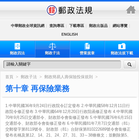
跳到主要內容區塊
中華郵政全球資訊網
|
查詢專區
|
下載專區
|
郵政出版品
|
網站導覽
|
ENGLISH
郵政四法
郵政子法
營業規章
郵政法規下載
首頁
>
郵政子法
>
郵政簡易人壽保險投保規則
>
第十章 再保險業務
1.中華民國36年9月24日行政院令訂定發布 2.中華民國58年12月11日行
政院令修正發布 3.中華民國64年12月20日行政院函修正發布 4.中華民國
70年9月25日交通部令、財政部令會銜修正發布 5.中華民國76年6月15日
交通部令、財政部令會銜修正發布 6.中華民國81年7月7日交通部（81）
交郵發字第8119號令、財政部（81）台財保第810222689號令會銜修正
發布名稱及第12、14、21、24、27、31、33～38條條文；並刪除第5、