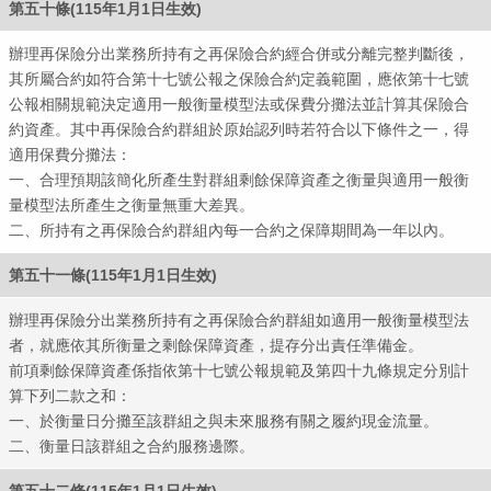
第五十條(115年1月1日生效)
辦理再保險分出業務所持有之再保險合約經合併或分離完整判斷後，
其所屬合約如符合第十七號公報之保險合約定義範圍，應依第十七號
公報相關規範決定適用一般衡量模型法或保費分攤法並計算其保險合
約資產。其中再保險合約群組於原始認列時若符合以下條件之一，得
適用保費分攤法：
一、合理預期該簡化所產生對群組剩餘保障資產之衡量與適用一般衡
量模型法所產生之衡量無重大差異。
二、所持有之再保險合約群組內每一合約之保障期間為一年以內。
第五十一條(115年1月1日生效)
辦理再保險分出業務所持有之再保險合約群組如適用一般衡量模型法
者，就應依其所衡量之剩餘保障資產，提存分出責任準備金。
前項剩餘保障資產係指依第十七號公報規範及第四十九條規定分別計
算下列二款之和：
一、於衡量日分攤至該群組之與未來服務有關之履約現金流量。
二、衡量日該群組之合約服務邊際。
第五十二條(115年1月1日生效)