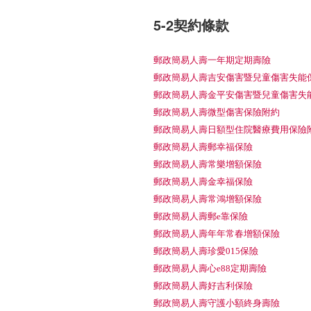
:::
5-2契約條款
郵政簡易人壽一年期定期壽險
郵政簡易人壽吉安傷害暨兒童傷害失能
郵政簡易人壽金平安傷害暨兒童傷害失
郵政簡易人壽微型傷害保險附約
郵政簡易人壽日額型住院醫療費用保險
郵政簡易人壽郵幸福保險
郵政簡易人壽常樂增額保險
郵政簡易人壽金幸福保險
郵政簡易人壽常鴻增額保險
郵政簡易人壽郵e靠保險
郵政簡易人壽年年常春增額保險
郵政簡易人壽珍愛015保險
郵政簡易人壽心e88定期壽險
郵政簡易人壽好吉利保險
郵政簡易人壽守護小額終身壽險