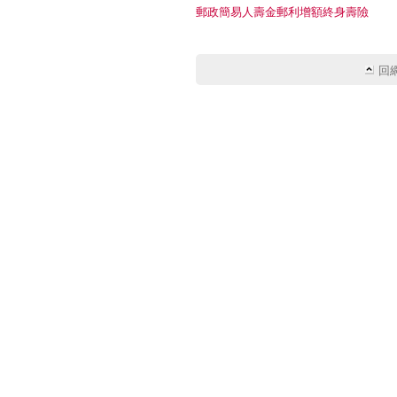
郵政簡易人壽金郵利增額終身壽險
回