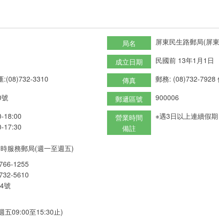
屏東民生路郵局(屏東9
局名
民國前 13年1月1日
成立日期
:(08)732-3310
郵務: (08)732-7928
傳真
0號
900006
郵遞區號
18:00
※遇3日以上連續假
營業時間
17:30
備註
時服務郵局(週一至週五)
66-1255
32-5610
4號
09:00至15:30止)