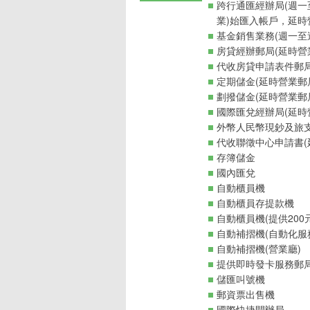
跨行通匯經辦局(週一
業)始匯入帳戶，延時
基金銷售業務(週一至週
房貸經辦郵局(延時營
代收房貸申請表件郵
定期儲金(延時營業郵
劃撥儲金(延時營業郵
國際匯兌經辦局(延時
外幣人民幣現鈔及旅支
代收聯徵中心申請書(
存簿儲金
國內匯兌
自動櫃員機
自動櫃員存提款機
自動櫃員機(提供200
自動補摺機(自動化服
自動補摺機(營業廳)
提供即時發卡服務郵
儲匯叫號機
郵資票出售機
國際快捷開辦局