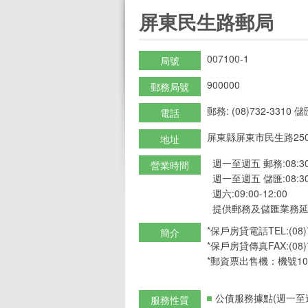
:::
屏東民生路郵局
007100-1
局號
900000
郵務局號
郵務: (08)732-3310 儲匯
電話
屏東縣屏東市民生路25
地址
週一至週五 郵務:08:30-
營業時間
週一至週五 儲匯:08:30-
週六:09:00-12:00
提供郵務及儲匯業務延
*保戶房貸電話TEL:(08)7
簡介
*保戶房貸傳真FAX:(08)7
*郵資票出售機：機號10
公債服務據點(週一至週五
服務性質