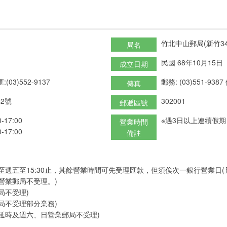
竹北中山郵局(新竹34
局名
民國 68年10月15日
成立日期
:(03)552-9137
郵務: (03)551-9387
傳真
2號
302001
郵遞區號
17:00
※遇3日以上連續假
營業時間
17:00
備註
至週五至15:30止，其餘營業時間可先受理匯款，但須俟次一銀行營業日
營業郵局不受理。)
局不受理)
局不受理部分業務)
延時及週六、日營業郵局不受理)