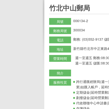
:::
竹北中山郵局
006134-2
局號
300034
郵務局號
郵務: (03)552-9137 儲匯
電話
新竹縣竹北市中正東路4
地址
週一至週五 郵務:08:30-
營業時間
週一至週五 儲匯:08:30-
簡介
跨行通匯經辦局(週一
服務性質
業)始匯入帳戶，延時
定期儲金(延時營業郵
劃撥儲金(延時營業郵
代收聯徵中心申請書(
存簿儲金