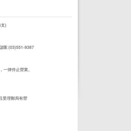
支)
 儲匯:(03)551-9387
期，一律停止營業。
(且受理郵局有營