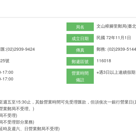
文山樟腳里郵局(臺北1
局名
民國 72年11月1日
成立日期
匯:(02)2939-9424
郵務: (02)2939-514
傳真
25號
116018
郵遞區號
17:00
※遇3日以上連續假
營業時間
17:00
備註
至週五至15:30止，其餘營業時間可先受理匯款，但須俟次一銀行營業日
營業郵局不受理。)
局不受理)
局不受理部分業務)
延時及週六、日營業郵局不受理)