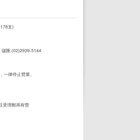
78支)
4 儲匯:(02)2939-5144
期，一律停止營業。
(且受理郵局有營