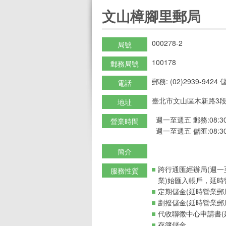
:::
文山樟腳里郵局
000278-2
局號
100178
郵務局號
郵務: (02)2939-9424 儲
電話
臺北市文山區木新路3段
地址
週一至週五 郵務:08:30-
營業時間
週一至週五 儲匯:08:30-
簡介
跨行通匯經辦局(週一
服務性質
業)始匯入帳戶，延時
定期儲金(延時營業郵
劃撥儲金(延時營業郵
代收聯徵中心申請書(
存簿儲金