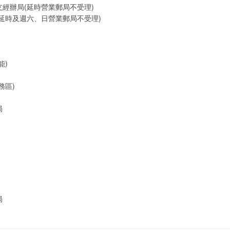
經辦局(延時營業郵局不受理)
延時及週六、日營業郵局不受理)
能)
務區)
局
局