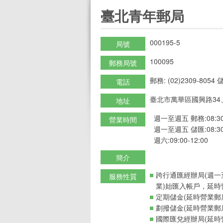
:::
臺北青年郵局
000195-5
局號
100095
郵務局號
郵務: (02)2309-8054 儲
電話
臺北市萬華區國興路34、
地址
週一至週五 郵務:08:30-
營業時間
週一至週五 儲匯:08:30-
週六:09:00-12:00
簡介
跨行通匯經辦局(週一
服務性質
業)始匯入帳戶，延時
定期儲金(延時營業郵
劃撥儲金(延時營業郵
國際匯兌經辦局(延時