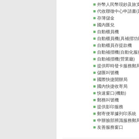
外幣人民幣現鈔及旅支
代收聯徵中心申請書(
存簿儲金
國內匯兌
自動櫃員機
自動櫃員機(具補摺功
自動櫃員存提款機
自動補摺機(自動化服
自動補摺機(營業廳)
提供即時發卡服務郵
儲匯叫號機
國際快捷開辦局
國內快捷收寄局
快速窗口(機動)
郵務叫號機
提供影印服務
郵寄便單據列印系統
申辦臉部辨識服務郵
友善服務窗口