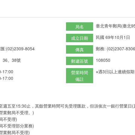
臺北青年郵局(臺北95
局名
民國 69年10月1日
成立日期
匯:(02)2309-8054
郵務: (02)2307-830
傳真
36、38號
108050
郵遞區號
17:00
※遇3日以上連續假
營業時間
17:00
備註
至週五至15:30止，其餘營業時間可先受理匯款，但須俟次一銀行營業日
營業郵局不受理。)
局不受理)
局不受理部分業務)
營業郵局不受理)